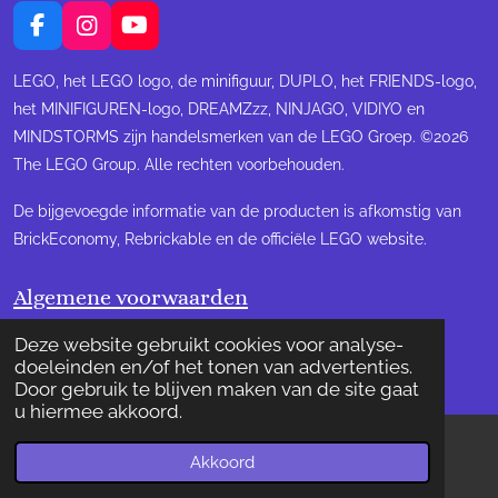
F
I
Y
a
n
o
c
s
u
LEGO, het LEGO logo, de minifiguur, DUPLO, het FRIENDS-logo,
e
t
T
het MINIFIGUREN-logo, DREAMZzz, NINJAGO, VIDIYO en
b
a
u
MINDSTORMS zijn handelsmerken van de LEGO Groep. ©2026
o
g
b
The LEGO Group. Alle rechten voorbehouden.
o
r
e
k
a
m
De bijgevoegde informatie van de producten is afkomstig van
BrickEconomy, Rebrickable en de officiële LEGO website.
Algemene voorwaarden
© 2022-2023 BRICKSview
Deze website gebruikt cookies voor analyse-
Powered by
JouwWeb
doeleinden en/of het tonen van advertenties.
Door gebruik te blijven maken van de site gaat
u hiermee akkoord.
Akkoord
E-mailadres
Instagram