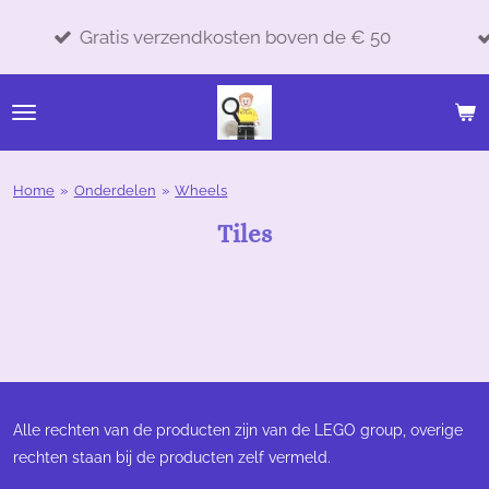
Verzend
Ga
Gratis verzendkosten boven de € 50
onderde
direct
naar
de
hoofdinhoud
Home
»
Onderdelen
»
Wheels
Tiles
Alle rechten van de producten zijn van de LEGO group, overige
rechten staan bij de producten zelf vermeld.