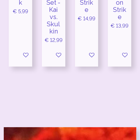
k
Set -
Strik
on
Kai
e
Strik
€ 5,99
vs.
e
€ 14,99
Skul
€ 13,99
kin
€ 12,99
In winkelwagen
In winkelwagen
In winkelwagen
In winkel