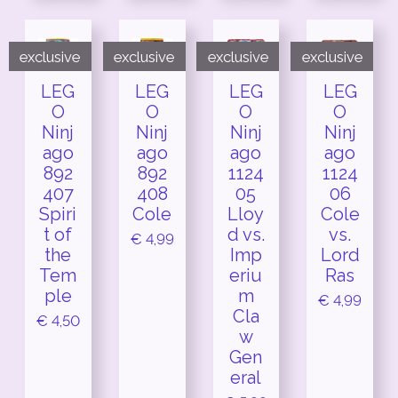
exclusive
exclusive
exclusive
exclusive
LEG
LEG
LEG
LEG
O
O
O
O
Ninj
Ninj
Ninj
Ninj
ago
ago
ago
ago
892
892
1124
1124
407
408
05
06
Spiri
Cole
Lloy
Cole
t of
d vs.
vs.
€ 4,99
the
Imp
Lord
Tem
eriu
Ras
ple
m
€ 4,99
Cla
€ 4,50
w
Gen
eral