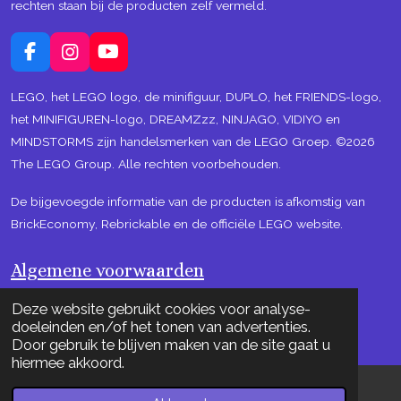
rechten staan bij de producten zelf vermeld.
F
I
Y
a
n
o
c
s
u
LEGO, het LEGO logo, de minifiguur, DUPLO, het FRIENDS-logo,
e
t
T
het MINIFIGUREN-logo, DREAMZzz, NINJAGO, VIDIYO en
b
a
u
MINDSTORMS zijn handelsmerken van de LEGO Groep. ©2026
o
g
b
The LEGO Group. Alle rechten voorbehouden.
o
r
e
k
a
m
De bijgevoegde informatie van de producten is afkomstig van
BrickEconomy, Rebrickable en de officiële LEGO website.
Algemene voorwaarden
© 2022-2023 BRICKSview
Deze website gebruikt cookies voor analyse-
Powered by
JouwWeb
doeleinden en/of het tonen van advertenties.
Door gebruik te blijven maken van de site gaat u
hiermee akkoord.