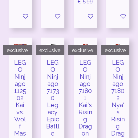
€ 5,99
In winkelwagen
In winkelwagen
In winkelwagen
In winkel
exclusive
exclusive
exclusive
exclusive
LEG
LEG
LEG
LEG
O
O
O
O
Ninj
Ninj
Ninj
Ninj
ago
ago
ago
ago
1125
7173
7180
7180
02
0
1
2
Kai
Leg
Kai's
Nya'
vs.
acy
Risin
s
Wol
Epic
g
Risin
f
Battl
Drag
g
Mas
e
on
Drag