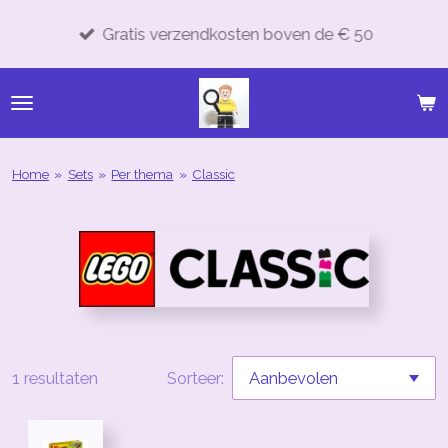
Ga
Gratis verzendkosten boven de € 50
direct
naar
de
hoofdinhoud
Home
»
Sets
»
Per thema
»
Classic
1 resultaten
Sorteer: