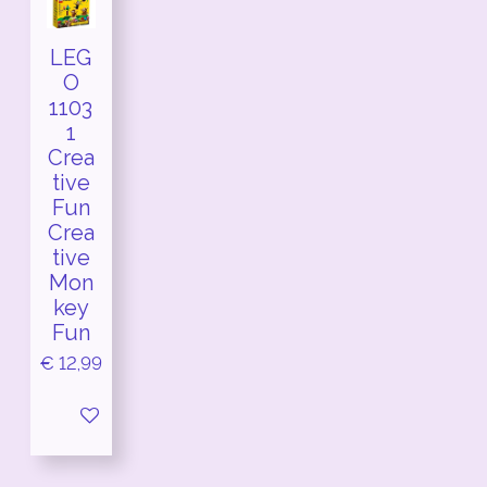
LEG
O
1103
1
Crea
tive
Fun
Crea
tive
Mon
key
Fun
€ 12,99
In winkelwagen