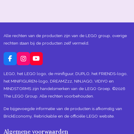
Alle rechten van de producten zijn van de LEGO group, overige
rechten staan bij de producten zelf vermeld.
F
I
Y
a
n
o
c
s
u
LEGO, het LEGO logo, de minifiguur, DUPLO, het FRIENDS-logo,
e
t
T
het MINIFIGUREN-logo, DREAMZzz, NINJAGO, VIDIYO en
b
a
u
MINDSTORMS zijn handelsmerken van de LEGO Groep. ©2026
o
g
b
The LEGO Group. Alle rechten voorbehouden.
o
r
e
k
a
m
De bijgevoegde informatie van de producten is afkomstig van
BrickEconomy, Rebrickable en de officiële LEGO website.
Algemene voorwaarden