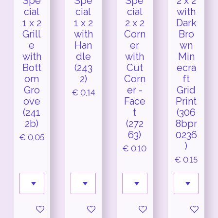
Spe
Spe
Spe
2 x 2
cial
cial
cial
with
1 x 2
1 x 2
2 x 2
Dark
Grill
with
Corn
Bro
e
Han
er
wn
with
dle
with
Min
Bott
(243
Cut
ecra
om
2)
Corn
ft
Gro
er -
Grid
€ 0,14
ove
Face
Print
(241
t
(306
2b)
(272
8bpr
63)
0236
€ 0,05
)
€ 0,10
€ 0,15
In winkelwagen
In winkelwagen
In winkelwagen
In winkel