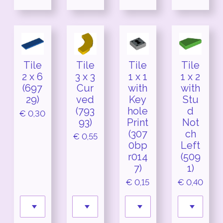
Tile
Tile
Tile
Tile
2 x 6
3 x 3
1 x 1
1 x 2
(697
Cur
with
with
29)
ved
Key
Stu
(793
hole
d
€ 0,30
93)
Print
Not
(307
ch
€ 0,55
0bp
Left
r014
(509
7)
1)
€ 0,15
€ 0,40