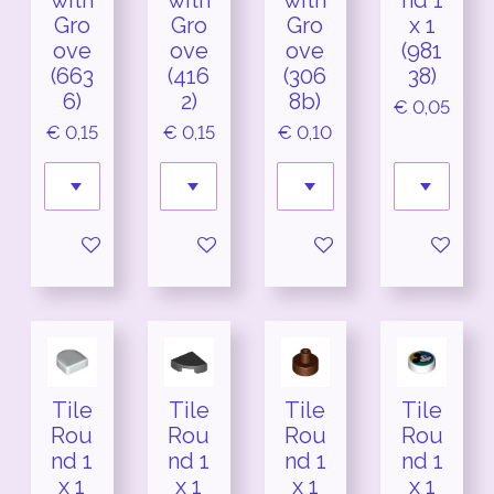
with
with
with
nd 1
Gro
Gro
Gro
x 1
ove
ove
ove
(981
(663
(416
(306
38)
6)
2)
8b)
€ 0,05
€ 0,15
€ 0,15
€ 0,10
In winkelwagen
In winkelwagen
In winkelwagen
In winkel
Tile
Tile
Tile
Tile
Rou
Rou
Rou
Rou
nd 1
nd 1
nd 1
nd 1
x 1
x 1
x 1
x 1