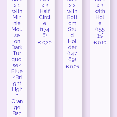
x 1
x 2
x 2
x 2
with
Half
with
with
Min
Circl
Bott
Hol
nie
e
om
e
Mou
(174
Stu
(155
se
8)
d
35)
on
Hol
€ 0,30
€ 0,10
Dark
der
Tur
(147
quoi
69)
se/
€ 0,05
Blue
/Bri
ght
Ligh
t
Oran
ge
Bac