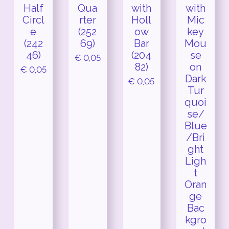
Half
Qua
with
with
Circl
rter
Holl
Mic
e
(252
ow
key
(242
69)
Bar
Mou
46)
(204
se
€ 0,05
82)
on
€ 0,05
Dark
€ 0,05
Tur
quoi
se/
Blue
/Bri
ght
Ligh
t
Oran
ge
Bac
kgro