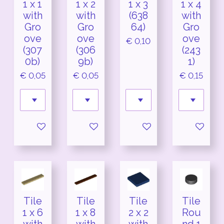
1 x 1
1 x 2
1 x 3
1 x 4
with
with
(638
with
Gro
Gro
64)
Gro
ove
ove
ove
€ 0,10
(307
(306
(243
0b)
9b)
1)
€ 0,05
€ 0,05
€ 0,15
In winkelwagen
In winkelwagen
In winkelwagen
In winkel
Tile
Tile
Tile
Tile
1 x 6
1 x 8
2 x 2
Rou