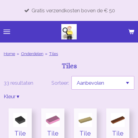
Ga
Gratis verzendkosten boven de € 50
direct
naar
de
hoofdinhoud
Home
»
Onderdelen
»
Tiles
Tiles
33 resultaten
Sorteer:
Kleur
▾
Tile
Tile
Tile
Tile