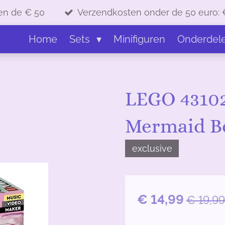
en de € 50
Verzendkosten onder de 50 euro: 
Home
Sets
Minifiguren
Onderdel
LEGO 43102
Mermaid B
exclusive
€ 14,99
€ 19,99