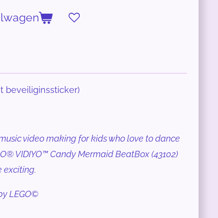
elwagen
t beveiliginssticker)
music video making for kids who love to dance
EGO® VIDIYO™ Candy Mermaid BeatBox (43102)
exciting.
d by LEGO©