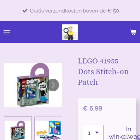
Ga
Gratis verzendkosten boven de € 50
direct
naar
de
hoofdinhoud
LEGO 41955
Dots Stitch-on
Patch
€ 6,99
In
winkelwa