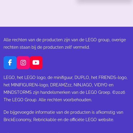
Alle rechten van de producten zijn van de LEGO group, overige
rechten staan bij de producten zelf vermeld.
F
I
Y
a
n
o
c
s
u
LEGO, het LEGO logo, de minifiguur, DUPLO, het FRIENDS-logo,
e
t
T
het MINIFIGUREN-logo, DREAMZzz, NINJAGO, VIDIYO en
b
a
u
MINDSTORMS zijn handelsmerken van de LEGO Groep. ©2026
o
g
b
The LEGO Group. Alle rechten voorbehouden.
o
r
e
k
a
m
De bijgevoegde informatie van de producten is afkomstig van
BrickEconomy, Rebrickable en de officiële LEGO website.