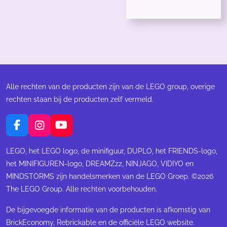
Alle rechten van de producten zijn van de LEGO group, overige
rechten staan bij de producten zelf vermeld.
F
I
Y
a
n
o
c
s
u
LEGO, het LEGO logo, de minifiguur, DUPLO, het FRIENDS-logo,
e
t
T
het MINIFIGUREN-logo, DREAMZzz, NINJAGO, VIDIYO en
b
a
u
MINDSTORMS zijn handelsmerken van de LEGO Groep. ©2026
o
g
b
The LEGO Group. Alle rechten voorbehouden.
o
r
e
k
a
m
De bijgevoegde informatie van de producten is afkomstig van
BrickEconomy, Rebrickable en de officiële LEGO website.