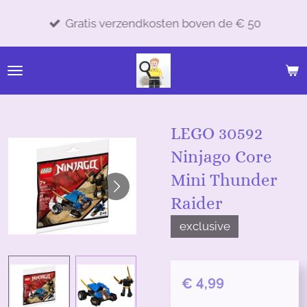
Ga
Gratis verzendkosten boven de € 50
direct
naar
de
hoofdinhoud
LEGO 30592
Ninjago Core
Mini Thunder
Raider
exclusive
€ 4,99