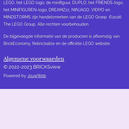
c
s
u
LEGO, het LEGO logo, de minifiguur, DUPLO, het FRIENDS-logo,
e
t
T
het MINIFIGUREN-logo, DREAMZzz, NINJAGO, VIDIYO en
b
a
u
MINDSTORMS zijn handelsmerken van de LEGO Groep. ©2026
o
g
b
The LEGO Group. Alle rechten voorbehouden.
o
r
e
k
a
m
De bijgevoegde informatie van de producten is afkomstig van
BrickEconomy, Rebrickable en de officiële LEGO website.
Algemene voorwaarden
© 2022-2023 BRICKSview
Powered by
JouwWeb