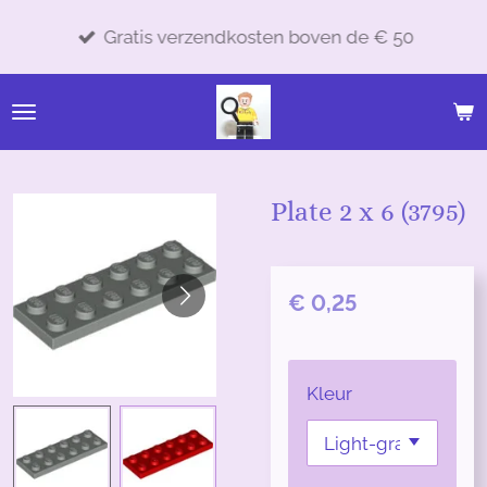
Ga
Gratis verzendkosten boven de € 50
direct
naar
de
hoofdinhoud
Plate 2 x 6 (3795)
€ 0,25
Kleur