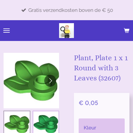
Ga
Gratis verzendkosten boven de € 50
direct
naar
de
hoofdinhoud
Plant, Plate 1 x 1
Round with 3
Leaves (32607)
€ 0,05
Kleur