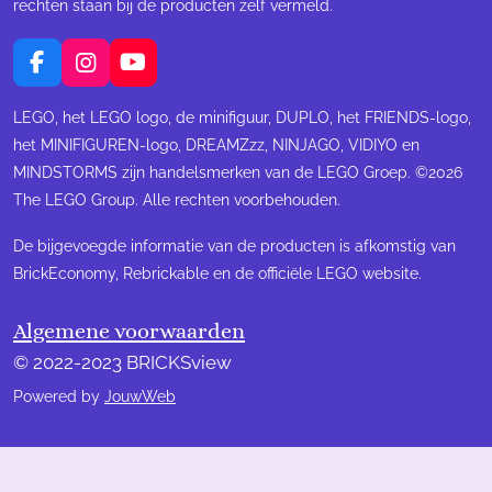
rechten staan bij de producten zelf vermeld.
F
I
Y
a
n
o
c
s
u
LEGO, het LEGO logo, de minifiguur, DUPLO, het FRIENDS-logo,
e
t
T
het MINIFIGUREN-logo, DREAMZzz, NINJAGO, VIDIYO en
b
a
u
MINDSTORMS zijn handelsmerken van de LEGO Groep. ©2026
o
g
b
The LEGO Group. Alle rechten voorbehouden.
o
r
e
k
a
m
De bijgevoegde informatie van de producten is afkomstig van
BrickEconomy, Rebrickable en de officiële LEGO website.
Algemene voorwaarden
© 2022-2023 BRICKSview
Powered by
JouwWeb