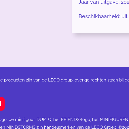
Jaar van uitgave: 20
Beschikbaarheid: uit
de producten zijn van de LEGO group, overige rechten staan bij d
Y
o
u
ogo, de minifiguur, DUPLO, het FRIENDS-logo, het MINIFIGURE
T
 en MINDSTORMS zijn handelsmerken van de LEGO Groep. ©20