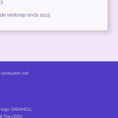
23
 de verkoop sinds 2023
e producten zelf
N-logo, DREAMZzz,
26 The LEGO