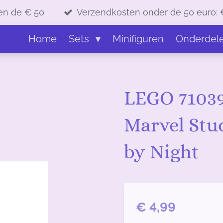
en de € 50
Verzendkosten onder de 50 euro: 
Home
Sets
Minifiguren
Onderdel
LEGO 71039
Marvel Stu
by Night
€ 4,99