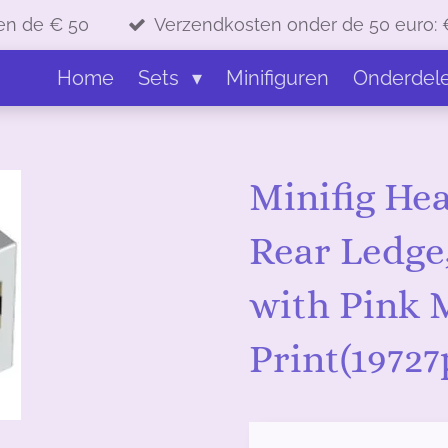
en de € 50
Verzendkosten onder de 50 euro: 
Home
Sets
Minifiguren
Onderdel
Minifig Hea
Rear Ledge,
with Pink 
Print(1972