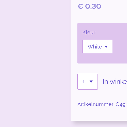
€ 0,30
Kleur
In wink
Artikelnummer:
O49