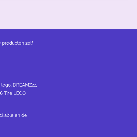
e producten zelf
N-logo, DREAMZzz,
26 The LEGO
ickable en de