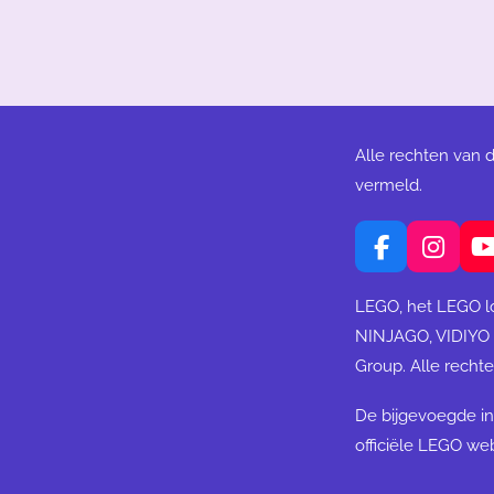
Alle rechten van 
vermeld.
F
I
a
n
c
s
LEGO, het LEGO l
e
t
NINJAGO, VIDIYO
b
a
Group. Alle rech
o
g
o
r
De bijgevoegde in
k
a
m
officiële LEGO web