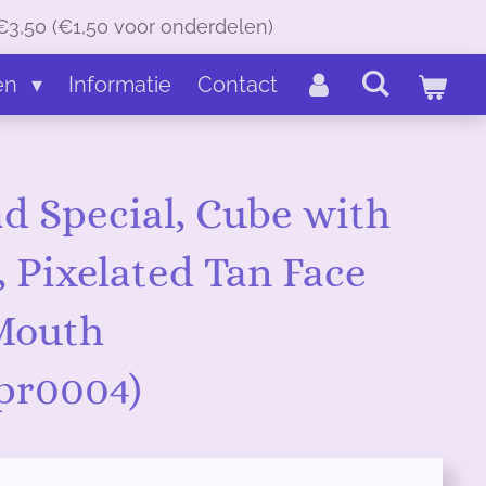
€3,50 (€1,50 voor onderdelen)
en
Informatie
Contact
d Special, Cube with
 Pixelated Tan Face
Mouth
7pr0004)