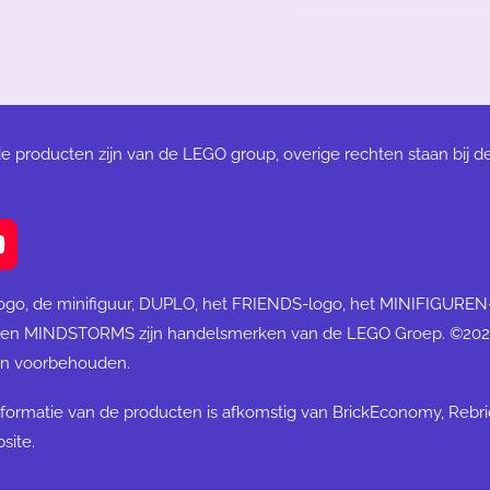
de producten zijn van de LEGO group, overige rechten staan bij d
Y
o
u
ogo, de minifiguur, DUPLO, het FRIENDS-logo, het MINIFIGURE
T
 en MINDSTORMS zijn handelsmerken van de LEGO Groep. ©20
u
ten voorbehouden.
b
e
formatie van de producten is afkomstig van BrickEconomy, Rebr
site.