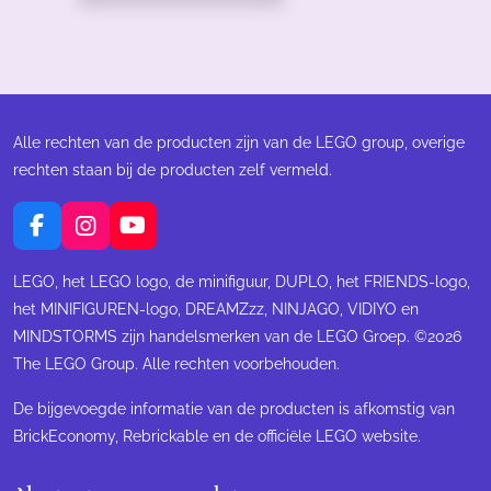
Alle rechten van de producten zijn van de LEGO group, overige
rechten staan bij de producten zelf vermeld.
F
I
Y
a
n
o
c
s
u
LEGO, het LEGO logo, de minifiguur, DUPLO, het FRIENDS-logo,
e
t
T
het MINIFIGUREN-logo, DREAMZzz, NINJAGO, VIDIYO en
b
a
u
MINDSTORMS zijn handelsmerken van de LEGO Groep. ©2026
o
g
b
The LEGO Group. Alle rechten voorbehouden.
o
r
e
k
a
m
De bijgevoegde informatie van de producten is afkomstig van
BrickEconomy, Rebrickable en de officiële LEGO website.