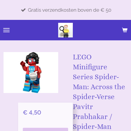
Ga
Gratis verzendkosten boven de € 50
direct
naar
de
hoofdinhoud
LEGO
Minifigure
Series Spider-
Man: Across the
Spider-Verse
Pavitr
€ 4,50
Prabhakar /
Spider-Man