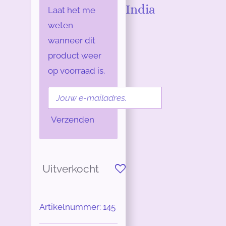
India
Laat het me
weten
wanneer dit
product weer
op voorraad is.
Verzenden
Uitverkocht
Artikelnummer:
145