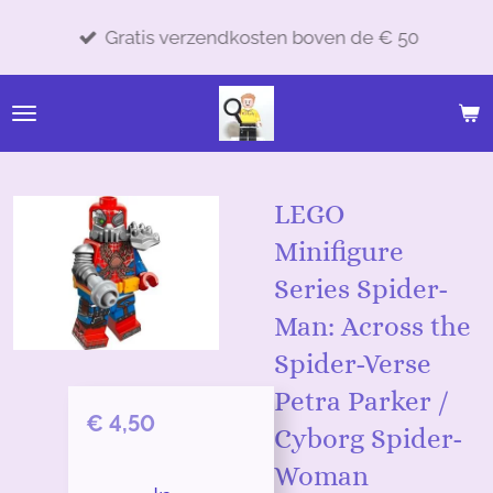
Ga
Gratis verzendkosten boven de € 50
direct
naar
de
hoofdinhoud
LEGO
Minifigure
Series Spider-
Man: Across the
Spider-Verse
Petra Parker /
€ 4,50
Cyborg Spider-
Woman