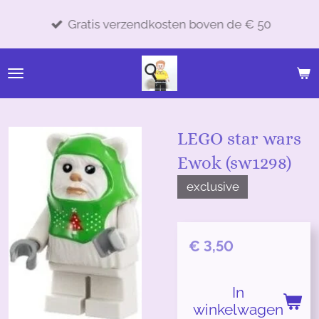
Ga
Gratis verzendkosten boven de € 50
direct
naar
de
hoofdinhoud
LEGO star wars
Ewok (sw1298)
exclusive
€ 3,50
In
winkelwagen