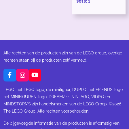
sets:
1
Alle rechten van de producten zijn van de LEGO group, overige
rechten staan bij de producten zelf vermeld.
F
I
Y
a
n
o
c
s
u
LEGO, het LEGO logo, de minifiguur, DUPLO, het FRIENDS-logo,
e
t
T
het MINIFIGUREN-logo, DREAMZzz, NINJAGO, VIDIYO en
b
a
u
MINDSTORMS zijn handelsmerken van de LEGO Groep. ©2026
o
g
b
The LEGO Group. Alle rechten voorbehouden.
o
r
e
k
a
m
De bijgevoegde informatie van de producten is afkomstig van