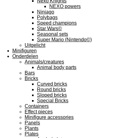
Nexo Knights
NEXO powers
Ninjago
Polybags
Speed champions
Star Wars©
Seasonal sets
Super Mario (Nintendo©)
Uitgelicht
Minifiguren
Onderdelen
Animals/creatures
Animal body parts
Bars
Bricks
Curved bricks
Round bricks
Sloped bricks
Special Bricks
Containers
Effect pieces
Minifigure accessories
Panels
Plants
Plates