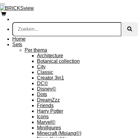
Ga
direct
naar
de
hoofdinhoud
Home
Sets
Per thema
Architecture
Botanical collection
City
Classic
Creator 3in1
DC©
Disney©
Dots
DreamZzz
Friends
Harry Potter
Icons
Marvel©
Minifigures
Minecraft (Mojang©)