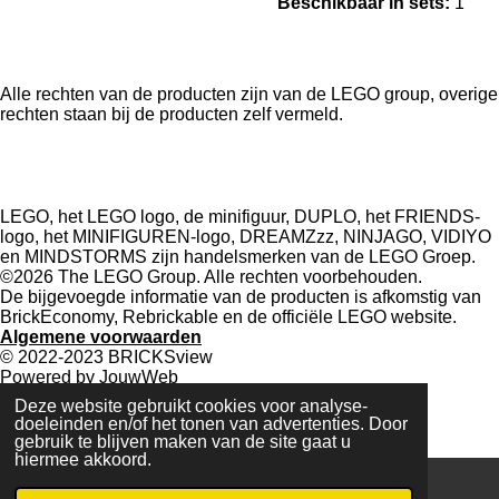
Beschikbaar in sets:
1
Alle rechten van de producten zijn van de LEGO group, overige
rechten staan bij de producten zelf vermeld.
F
I
Y
a
n
o
LEGO, het LEGO logo, de minifiguur, DUPLO, het FRIENDS-
c
s
u
logo, het MINIFIGUREN-logo, DREAMZzz, NINJAGO, VIDIYO
e
t
T
en MINDSTORMS zijn handelsmerken van de LEGO Groep.
b
a
u
©2026 The LEGO Group. Alle rechten voorbehouden.
o
g
b
De bijgevoegde informatie van de producten is afkomstig van
o
r
e
BrickEconomy, Rebrickable en de officiële LEGO website.
k
a
Algemene voorwaarden
m
© 2022-2023 BRICKSview
Powered by
JouwWeb
Deze website gebruikt cookies voor analyse-
doeleinden en/of het tonen van advertenties. Door
gebruik te blijven maken van de site gaat u
hiermee akkoord.