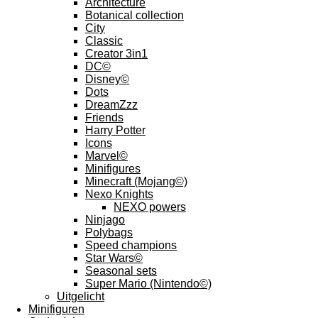
Architecture
Botanical collection
City
Classic
Creator 3in1
DC©
Disney©
Dots
DreamZzz
Friends
Harry Potter
Icons
Marvel©
Minifigures
Minecraft (Mojang©)
Nexo Knights
NEXO powers
Ninjago
Polybags
Speed champions
Star Wars©
Seasonal sets
Super Mario (Nintendo©)
Uitgelicht
Minifiguren