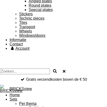
Angled plates
Round plates
Special plates
Stickers
Technic pieces
Tiles
Transport
Wheels
Windows/doors
Informatie
Contact
Account
Gratis verzendkosten boven de € 50
BRICKSview
Home
Sets
Per thema