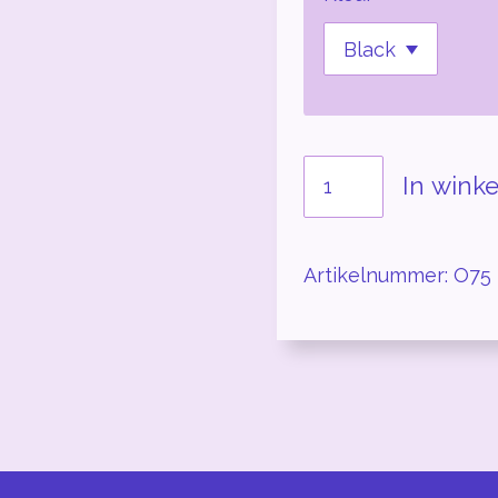
In wink
Artikelnummer:
O75