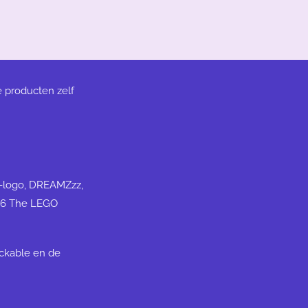
e producten zelf
N-logo, DREAMZzz,
26 The LEGO
ickable en de