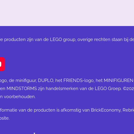
de producten zijn van de LEGO group, overige rechten staan bij d
Y
o
u
ogo, de minifiguur, DUPLO, het FRIENDS-logo, het MINIFIGURE
T
 en MINDSTORMS zijn handelsmerken van de LEGO Groep. ©20
u
ten voorbehouden.
b
e
formatie van de producten is afkomstig van BrickEconomy, Rebr
site.