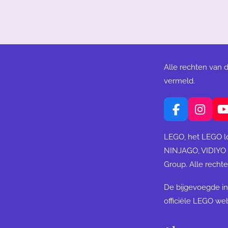
Alle rechten van 
vermeld.
F
I
a
n
c
s
LEGO, het LEGO l
e
t
NINJAGO, VIDIYO
b
a
Group. Alle rech
o
g
o
r
De bijgevoegde in
k
a
m
officiële LEGO web