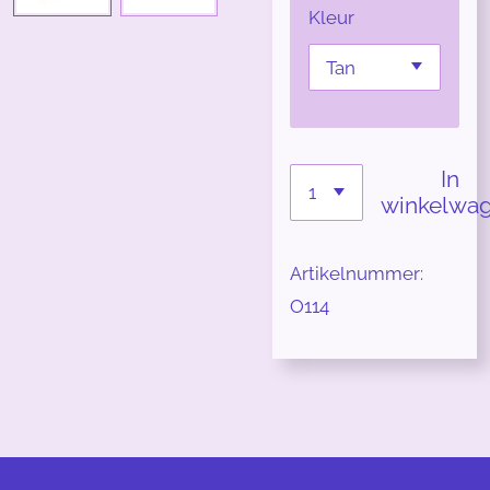
Kleur
In
winkelwa
Artikelnummer:
O114