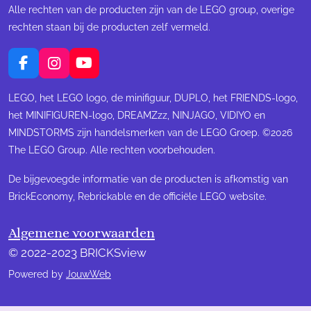
Alle rechten van de producten zijn van de LEGO group, overige
rechten staan bij de producten zelf vermeld.
F
I
Y
a
n
o
c
s
u
LEGO, het LEGO logo, de minifiguur, DUPLO, het FRIENDS-logo,
e
t
T
het MINIFIGUREN-logo, DREAMZzz, NINJAGO, VIDIYO en
b
a
u
MINDSTORMS zijn handelsmerken van de LEGO Groep. ©2026
o
g
b
The LEGO Group. Alle rechten voorbehouden.
o
r
e
k
a
m
De bijgevoegde informatie van de producten is afkomstig van
BrickEconomy, Rebrickable en de officiële LEGO website.
Algemene voorwaarden
© 2022-2023 BRICKSview
Powered by
JouwWeb