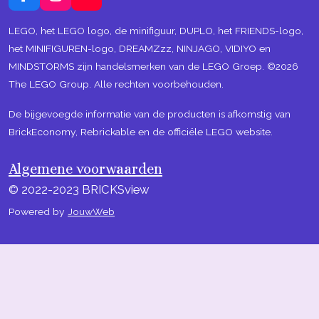
F
I
Y
a
n
o
c
s
u
LEGO, het LEGO logo, de minifiguur, DUPLO, het FRIENDS-logo,
e
t
T
het MINIFIGUREN-logo, DREAMZzz, NINJAGO, VIDIYO en
b
a
u
MINDSTORMS zijn handelsmerken van de LEGO Groep. ©2026
o
g
b
The LEGO Group. Alle rechten voorbehouden.
o
r
e
k
a
m
De bijgevoegde informatie van de producten is afkomstig van
BrickEconomy, Rebrickable en de officiële LEGO website.
Algemene voorwaarden
© 2022-2023 BRICKSview
Powered by
JouwWeb