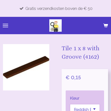
Ga
Gratis verzendkosten boven de € 50
direct
naar
de
hoofdinhoud
Tile 1 x 8 with
Groove (4162)
€ 0,15
Kleur