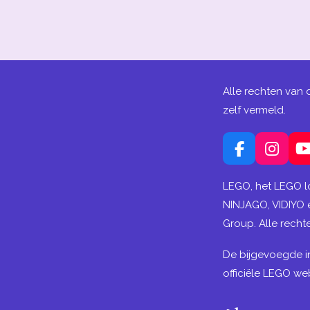
Alle rechten van 
zelf vermeld.
F
I
a
n
c
s
LEGO, het LEGO l
e
t
NINJAGO, VIDIYO
b
a
Group. Alle rech
o
g
o
r
De bijgevoegde i
k
a
m
officiële LEGO web