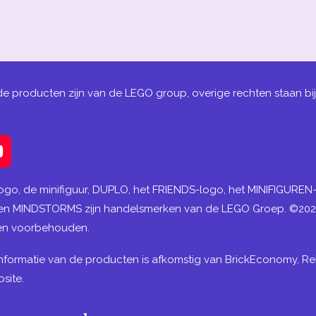
de producten zijn van de LEGO group, overige rechten staan bi
Y
o
u
ogo, de minifiguur, DUPLO, het FRIENDS-logo, het MINIFIGURE
T
 en MINDSTORMS zijn handelsmerken van de LEGO Groep. ©20
u
ten voorbehouden.
b
e
nformatie van de producten is afkomstig van BrickEconomy, Re
site.