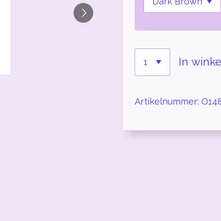
In wink
Artikelnummer:
O14