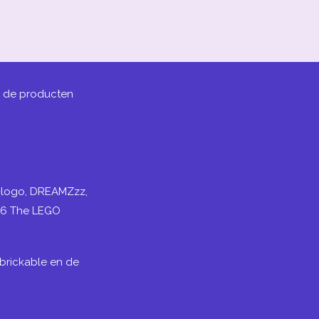
j de producten
N-logo, DREAMZzz,
26 The LEGO
brickable en de