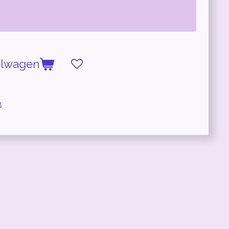
elwagen
8