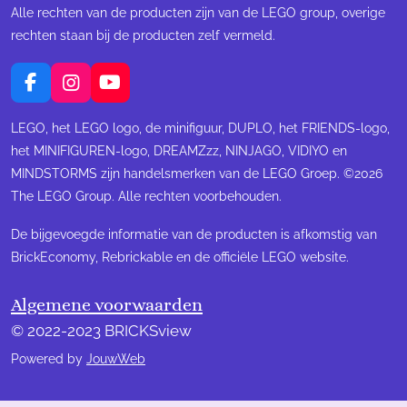
Alle rechten van de producten zijn van de LEGO group, overige
rechten staan bij de producten zelf vermeld.
F
I
Y
a
n
o
c
s
u
LEGO, het LEGO logo, de minifiguur, DUPLO, het FRIENDS-logo,
e
t
T
het MINIFIGUREN-logo, DREAMZzz, NINJAGO, VIDIYO en
b
a
u
MINDSTORMS zijn handelsmerken van de LEGO Groep. ©2026
o
g
b
The LEGO Group. Alle rechten voorbehouden.
o
r
e
k
a
m
De bijgevoegde informatie van de producten is afkomstig van
BrickEconomy, Rebrickable en de officiële LEGO website.
Algemene voorwaarden
© 2022-2023 BRICKSview
Powered by
JouwWeb