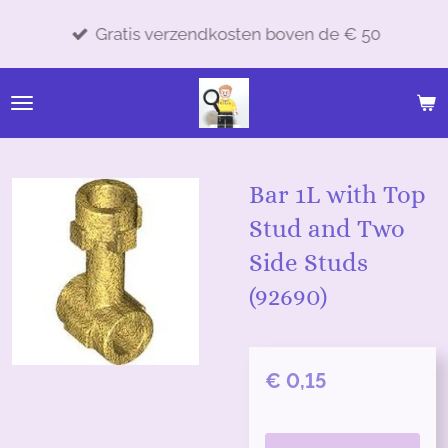
Ga
Gratis verzendkosten boven de € 50
direct
naar
de
hoofdinhoud
Bar 1L with Top
Stud and Two
Side Studs
(92690)
€ 0,15