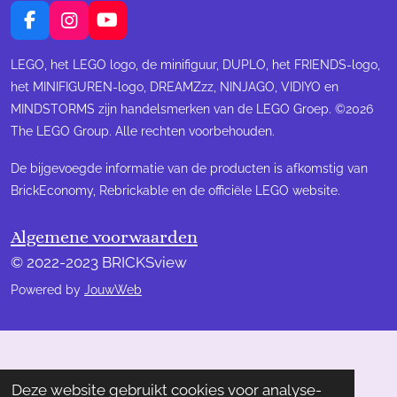
F
I
Y
a
n
o
c
s
u
LEGO, het LEGO logo, de minifiguur, DUPLO, het FRIENDS-logo,
e
t
T
het MINIFIGUREN-logo, DREAMZzz, NINJAGO, VIDIYO en
b
a
u
MINDSTORMS zijn handelsmerken van de LEGO Groep. ©2026
o
g
b
The LEGO Group. Alle rechten voorbehouden.
o
r
e
k
a
m
De bijgevoegde informatie van de producten is afkomstig van
BrickEconomy, Rebrickable en de officiële LEGO website.
Algemene voorwaarden
© 2022-2023 BRICKSview
Powered by
JouwWeb
Deze website gebruikt cookies voor analyse-