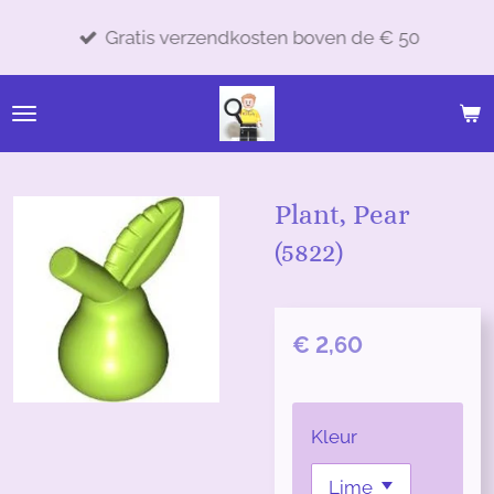
Ga
Gratis verzendkosten boven de € 50
direct
naar
de
hoofdinhoud
Plant, Pear
(5822)
€ 2,60
Kleur