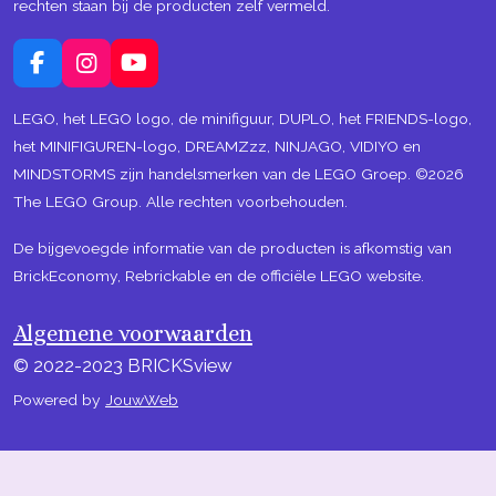
rechten staan bij de producten zelf vermeld.
F
I
Y
a
n
o
c
s
u
LEGO, het LEGO logo, de minifiguur, DUPLO, het FRIENDS-logo,
e
t
T
het MINIFIGUREN-logo, DREAMZzz, NINJAGO, VIDIYO en
b
a
u
MINDSTORMS zijn handelsmerken van de LEGO Groep. ©2026
o
g
b
The LEGO Group. Alle rechten voorbehouden.
o
r
e
k
a
m
De bijgevoegde informatie van de producten is afkomstig van
BrickEconomy, Rebrickable en de officiële LEGO website.
Algemene voorwaarden
© 2022-2023 BRICKSview
Powered by
JouwWeb