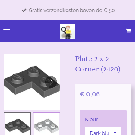
Ga
Gratis verzendkosten boven de € 50
direct
naar
de
hoofdinhoud
Plate 2 x 2
Corner (2420)
€ 0,06
Kleur