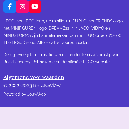
F
I
Y
a
n
o
c
s
u
LEGO, het LEGO logo, de minifiguur, DUPLO, het FRIENDS-logo,
e
t
T
het MINIFIGUREN-logo, DREAMZzz, NINJAGO, VIDIYO en
b
a
u
MINDSTORMS zijn handelsmerken van de LEGO Groep. ©2026
o
g
b
The LEGO Group. Alle rechten voorbehouden.
o
r
e
k
a
m
De bijgevoegde informatie van de producten is afkomstig van
BrickEconomy, Rebrickable en de officiële LEGO website.
Algemene voorwaarden
© 2022-2023 BRICKSview
Powered by
JouwWeb