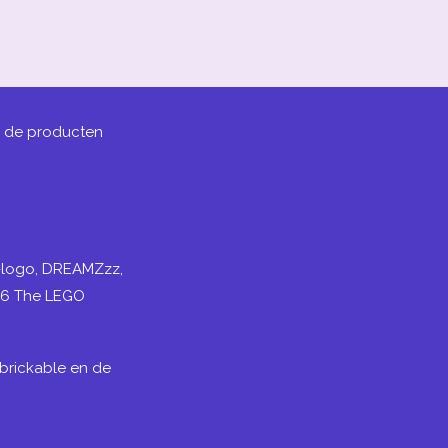
j de producten
N-logo, DREAMZzz,
26 The LEGO
brickable en de