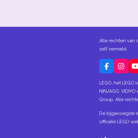
Alle rechten van 
zelf vermeld.
F
I
a
n
c
s
LEGO, het LEGO l
e
t
NINJAGO, VIDIYO
b
a
Group. Alle rech
o
g
o
r
De bijgevoegde i
k
a
m
officiële LEGO web