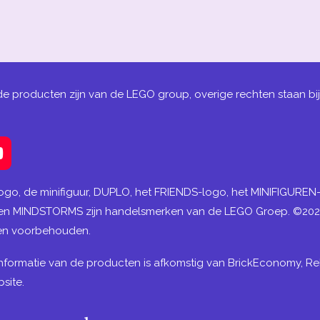
de producten zijn van de LEGO group, overige rechten staan bi
Y
o
u
ogo, de minifiguur, DUPLO, het FRIENDS-logo, het MINIFIGURE
T
 en MINDSTORMS zijn handelsmerken van de LEGO Groep. ©20
u
ten voorbehouden.
b
e
nformatie van de producten is afkomstig van BrickEconomy, Re
site.