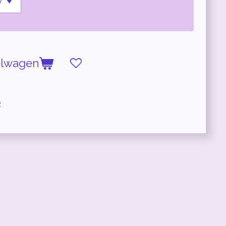
elwagen
2