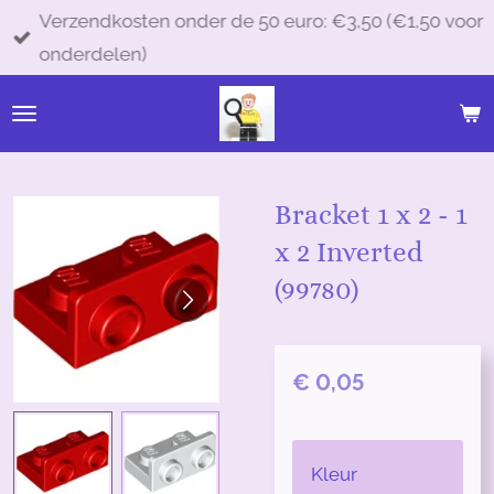
Verzendkosten onder de 50 euro: €3,50 (€1,50 voor
Ga
onderdelen)
direct
naar
de
hoofdinhoud
Bracket 1 x 2 - 1
x 2 Inverted
(99780)
€ 0,05
Kleur