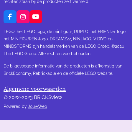
rechten staan bij de producten zelf vermeld.
F
I
Y
a
n
o
c
s
u
LEGO, het LEGO logo, de minifiguur, DUPLO, het FRIENDS-logo,
e
t
T
het MINIFIGUREN-logo, DREAMZzz, NINJAGO, VIDIYO en
b
a
u
MINDSTORMS zijn handelsmerken van de LEGO Groep. ©2026
o
g
b
The LEGO Group. Alle rechten voorbehouden.
o
r
e
k
a
m
De bijgevoegde informatie van de producten is afkomstig van
BrickEconomy, Rebrickable en de officiële LEGO website.
Algemene voorwaarden
© 2022-2023 BRICKSview
Powered by
JouwWeb