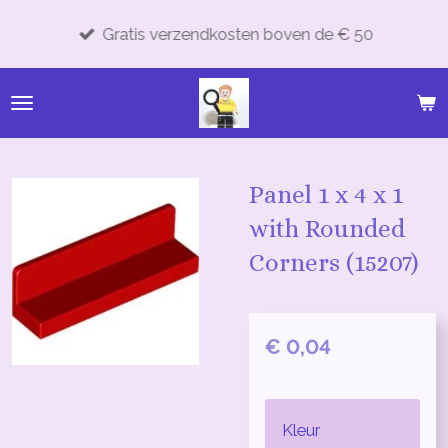
Ga
Gratis verzendkosten boven de € 50
direct
naar
de
hoofdinhoud
Panel 1 x 4 x 1
with Rounded
Corners (15207)
€ 0,04
Kleur