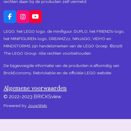
rechten staan bij de producten zelf vermeld.
F
I
Y
a
n
o
c
s
u
LEGO, het LEGO logo, de minifiguur, DUPLO, het FRIENDS-logo,
e
t
T
het MINIFIGUREN-logo, DREAMZzz, NINJAGO, VIDIYO en
b
a
u
MINDSTORMS zijn handelsmerken van de LEGO Groep. ©2026
o
g
b
The LEGO Group. Alle rechten voorbehouden.
o
r
e
k
a
m
De bijgevoegde informatie van de producten is afkomstig van
BrickEconomy, Rebrickable en de officiële LEGO website.
Algemene voorwaarden
© 2022-2023 BRICKSview
Powered by
JouwWeb