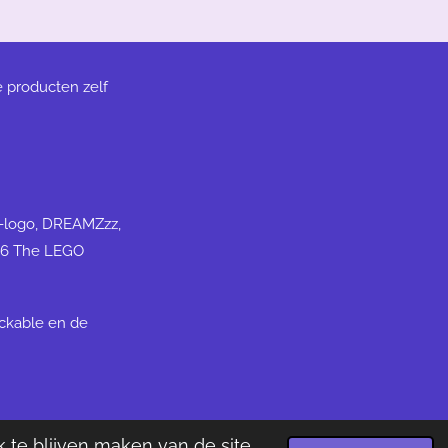
e producten zelf
N-logo, DREAMZzz,
26 The LEGO
ickable en de
 te blijven maken van de site
ered by
JouwWeb