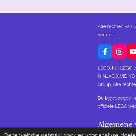
Alle rechten van 
vermeld.
F
I
a
n
c
s
LEGO, het LEGO l
e
t
NINJAGO, VIDIYO
b
a
Group. Alle rech
o
g
o
r
De bijgevoegde in
k
a
m
officiële LEGO web
Algemene 
© 2022-2023 B
Deze website gebruikt cookies voor analyse-doelei