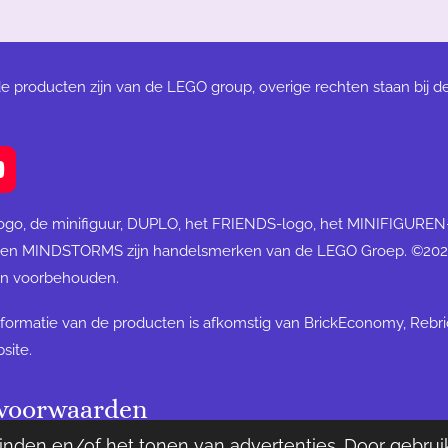
de producten zijn van de LEGO group, overige rechten staan bij d
Y
o
u
ogo, de minifiguur, DUPLO, het FRIENDS-logo, het MINIFIGURE
T
 en MINDSTORMS zijn handelsmerken van de LEGO Groep. ©20
u
ten voorbehouden.
b
e
formatie van de producten is afkomstig van BrickEconomy, Rebr
site.
voorwaarden
RICKSview
nden en/of het tonen van advertenties. Door gebruik
Pow