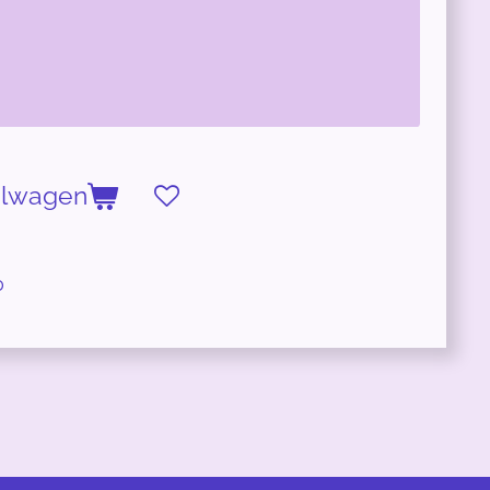
elwagen
0