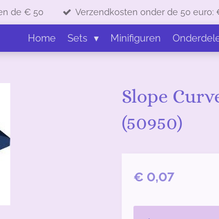
en de € 50
Verzendkosten onder de 50 euro: 
Home
Sets
Minifiguren
Onderdel
Slope Curve
(50950)
€ 0,07