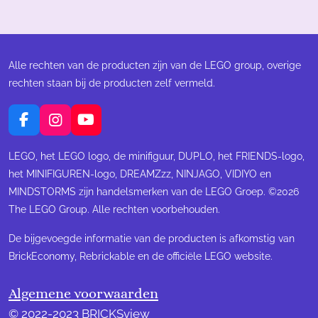
Alle rechten van de producten zijn van de LEGO group, overige
rechten staan bij de producten zelf vermeld.
F
I
Y
a
n
o
c
s
u
LEGO, het LEGO logo, de minifiguur, DUPLO, het FRIENDS-logo,
e
t
T
het MINIFIGUREN-logo, DREAMZzz, NINJAGO, VIDIYO en
b
a
u
MINDSTORMS zijn handelsmerken van de LEGO Groep. ©2026
o
g
b
The LEGO Group. Alle rechten voorbehouden.
o
r
e
k
a
m
De bijgevoegde informatie van de producten is afkomstig van
BrickEconomy, Rebrickable en de officiële LEGO website.
Algemene voorwaarden
© 2022-2023 BRICKSview