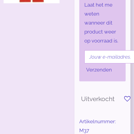
Laat het me
weten
wanneer dit
product weer
op voorraad is.
Verzenden
Uitverkocht
Artikelnummer:
M37