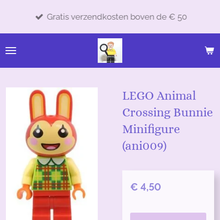
Ga
Gratis verzendkosten boven de € 50
direct
naar
de
hoofdinhoud
LEGO Animal
Crossing Bunnie
Minifigure
(ani009)
€ 4,50