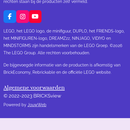
rechten staan bij de producten zelf vermeld.
F
I
Y
a
n
o
c
s
u
LEGO, het LEGO logo, de minifiguur, DUPLO, het FRIENDS-logo,
e
t
T
het MINIFIGUREN-logo, DREAMZzz, NINJAGO, VIDIYO en
b
a
u
MINDSTORMS zijn handelsmerken van de LEGO Groep. ©2026
o
g
b
The LEGO Group. Alle rechten voorbehouden.
o
r
e
k
a
m
De bijgevoegde informatie van de producten is afkomstig van
BrickEconomy, Rebrickable en de officiële LEGO website.
Algemene voorwaarden
© 2022-2023 BRICKSview
Powered by
JouwWeb