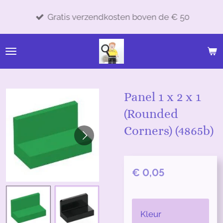
Ga
Gratis verzendkosten boven de € 50
direct
naar
de
hoofdinhoud
Panel 1 x 2 x 1
(Rounded
Corners) (4865b)
€ 0,05
Kleur