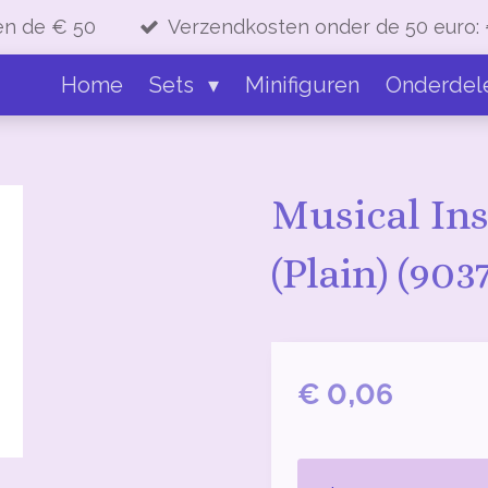
en de € 50
Verzendkosten onder de 50 euro: 
Home
Sets
Minifiguren
Onderdel
Musical In
(Plain) (903
€ 0,06