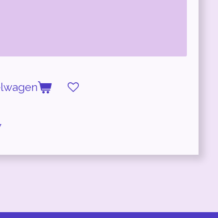
elwagen
7