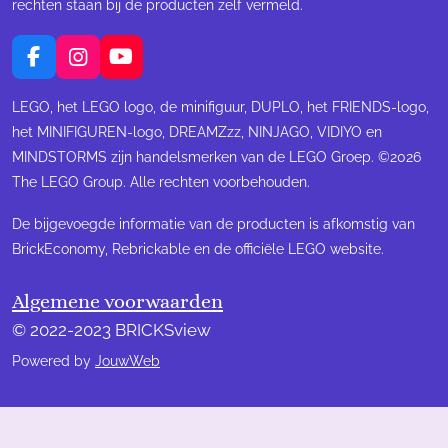
rechten staan bij de producten zelf vermeld.
F
I
Y
a
n
o
c
s
u
LEGO, het LEGO logo, de minifiguur, DUPLO, het FRIENDS-logo,
e
t
T
het MINIFIGUREN-logo, DREAMZzz, NINJAGO, VIDIYO en
b
a
u
MINDSTORMS zijn handelsmerken van de LEGO Groep. ©2026
o
g
b
The LEGO Group. Alle rechten voorbehouden.
o
r
e
k
a
m
De bijgevoegde informatie van de producten is afkomstig van
BrickEconomy, Rebrickable en de officiële LEGO website.
Algemene voorwaarden
© 2022-2023 BRICKSview
Powered by
JouwWeb