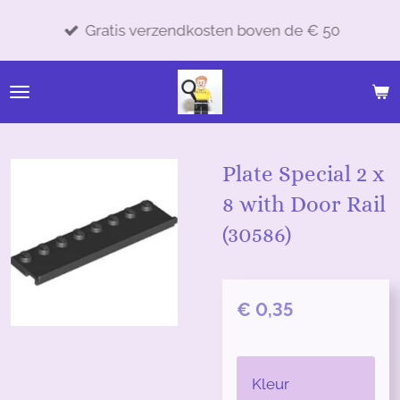
Ga
Gratis verzendkosten boven de € 50
direct
naar
de
hoofdinhoud
Plate Special 2 x
8 with Door Rail
(30586)
€ 0,35
Kleur